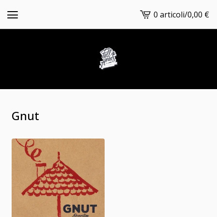
0 articoli
/
0,00
€
Vedi
carrello
-
Gnut